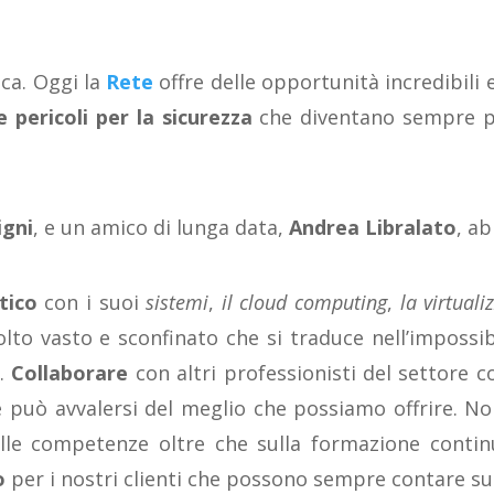
ca. Oggi la
Rete
offre delle opportunità incredibili e
e pericoli per la sicurezza
che diventano sempre pi
igni
, e un amico di lunga data,
Andrea Libralato
, ab
tico
con i suoi
sistemi
,
il cloud computing
,
la virtuali
 vasto e sconfinato che si traduce nell’impossibili
i.
Collaborare
con altri professionisti del settore c
he può avvalersi del meglio che possiamo offrire. No
elle competenze oltre che sulla formazione cont
o
per i nostri clienti che possono sempre contare sul